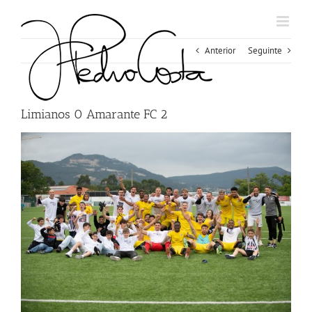
Skip
to
content
Anterior
Seguinte
Limianos 0 Amarante FC 2
View
Larger
Image